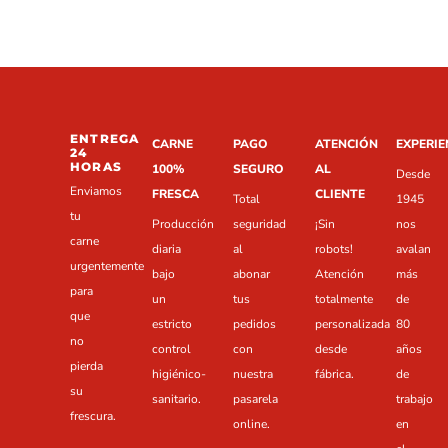
ENTREGA
CARNE
PAGO
ATENCIÓN
EXPERIE
24
HORAS
100%
SEGURO
AL
Desde
Enviamos
FRESCA
CLIENTE
Total
1945
tu
Producción
seguridad
¡Sin
nos
carne
diaria
al
robots!
avalan
urgentemente
bajo
abonar
Atención
más
para
un
tus
totalmente
de
que
estricto
pedidos
personalizada
80
no
control
con
desde
años
pierda
higiénico-
nuestra
fábrica.
de
su
sanitario.
pasarela
trabajo
frescura.
online.
en