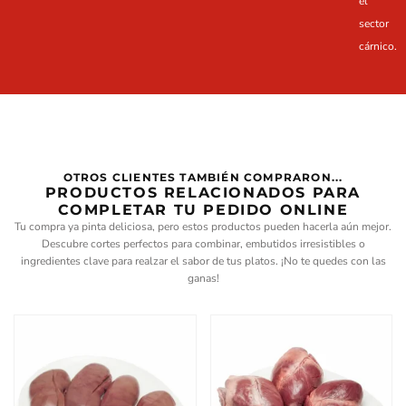
el
sector
cárnico.
PRODUCTS
OTROS CLIENTES TAMBIÉN COMPRARON...
PRODUCTOS RELACIONADOS PARA
COMPLETAR TU PEDIDO ONLINE
Tu compra ya pinta deliciosa, pero estos productos pueden hacerla aún mejor.
Descubre cortes perfectos para combinar, embutidos irresistibles o
ingredientes clave para realzar el sabor de tus platos. ¡No te quedes con las
ganas!