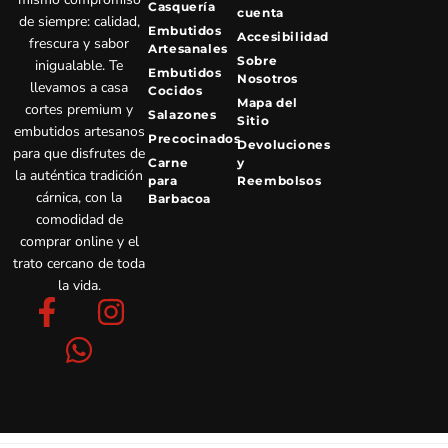
Casquería
cuenta
de siempre: calidad,
Embutidos
Accesibilidad
frescura y sabor
Artesanales
Sobre
inigualable. Te
Embutidos
Nosotros
llevamos a casa
Cocidos
Mapa del
cortes premium y
Salazones
Sitio
embutidos artesanos
Precocinados
Devoluciones
para que disfrutes de
Carne
y
la auténtica tradición
para
Reembolsos
cárnica, con la
Barbacoa
comodidad de
comprar online y el
trato cercano de toda
la vida.
F
W
I
a
h
n
c
a
s
e
t
t
b
s
a