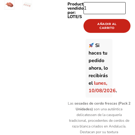
Producto
SESADAS
vendido
DE
por:
LOTE/S
CERDO
FRESCAS
AÑADIR AL
CARRITO
(PACK
2
UDS.)
Si
CANTIDAD
haces tu
pedido
ahora, lo
recibirás
el
lunes,
10/08/2026
.
Las
sesadas de cerdo frescas (Pack 2
Unidades)
son una auténtica
delicatessen de la casquería
tradicional, procedentes de cerdos de
raza blanca criados en Andalucía.
Destacan por su textura