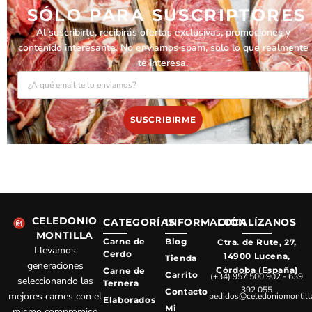
SÓLO PARA SUSCRIPTORES
Al suscribirte, recibirás ofertas exclusivas, promociones y
contenido interesante. No enviamos spam, solo lo que realmente
te interesa.
EMAIL
SUSCRIBIRME
CELEDONIO
CATEGORÍAS
INFORMACIÓN
LOCALÍZANOS
MONTILLA
Carne de
Blog
Ctra. de Rute, 27,
Llevamos
Cerdo
14900 Lucena,
Tienda
generaciones
Córdoba (España)
Carne de
Carrito
(+34) 957 500 902 - 639
seleccionando las
Ternera
392 055
Contacto
mejores carnes con el
pedidos@celedoniomontill
Elaborados
Mi
mismo compromiso