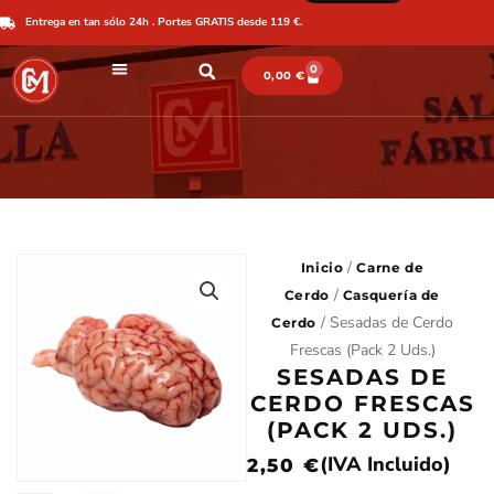
Ir
Entrega en tan sólo 24h . Portes GRATIS desde 119 €.
al
contenido
0
CARRITO
0,00
€
/
Inicio
Carne de
/
Cerdo
Casquería de
/ Sesadas de Cerdo
Cerdo
Frescas (Pack 2 Uds.)
SESADAS DE
CERDO FRESCAS
(PACK 2 UDS.)
(IVA Incluido)
2,50
€