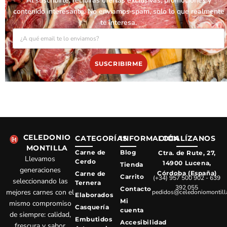
Al suscribirte, recibirás ofertas exclusivas, promociones y
contenido interesante. No enviamos spam, solo lo que realmente
te interesa.
EMAIL
SUSCRIBIRME
CELEDONIO
CATEGORÍAS
INFORMACIÓN
LOCALÍZANOS
MONTILLA
Carne de
Blog
Ctra. de Rute, 27,
Llevamos
Cerdo
14900 Lucena,
Tienda
generaciones
Córdoba (España)
Carne de
Carrito
(+34) 957 500 902 - 639
seleccionando las
Ternera
392 055
Contacto
mejores carnes con el
pedidos@celedoniomontill
Elaborados
Mi
mismo compromiso
Casquería
cuenta
de siempre: calidad,
Embutidos
Accesibilidad
frescura y sabor