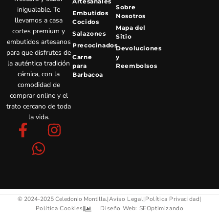
Artesanales
Sobre
inigualable. Te
Embutidos
Nosotros
llevamos a casa
Cocidos
Mapa del
cortes premium y
Salazones
Sitio
embutidos artesanos
Precocinados
Devoluciones
para que disfrutes de
Carne
y
la auténtica tradición
para
Reembolsos
cárnica, con la
Barbacoa
comodidad de
comprar online y el
trato cercano de toda
la vida.
F
W
I
a
h
n
c
a
s
e
t
t
b
s
a
o
a
g
© 2024-2025 Celedonio Montilla.
|
Aviso Legal
|
Política Privacidad
|
Política Cookies
|
Diseño Web: SEOptimizando
o
p
r