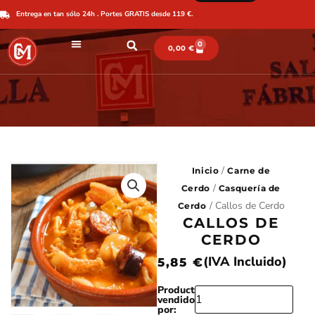
Ir
Entrega en tan sólo 24h . Portes GRATIS desde 119 €.
al
contenido
0
CARRITO
0,00
€
/
Inicio
Carne de
/
Cerdo
Casquería de
/ Callos de Cerdo
Cerdo
CALLOS DE
CERDO
(IVA Incluido)
5,85
€
Producto
CALLOS
vendido
DE
por: