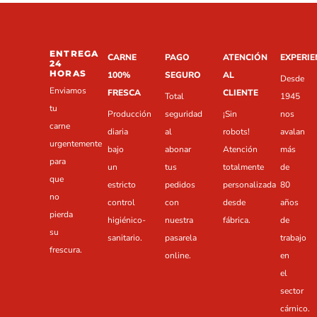
ENTREGA
CARNE
PAGO
ATENCIÓN
EXPERIE
24
HORAS
100%
SEGURO
AL
Desde
Enviamos
FRESCA
CLIENTE
Total
1945
tu
Producción
seguridad
¡Sin
nos
carne
diaria
al
robots!
avalan
urgentemente
bajo
abonar
Atención
más
para
un
tus
totalmente
de
que
estricto
pedidos
personalizada
80
no
control
con
desde
años
pierda
higiénico-
nuestra
fábrica.
de
su
sanitario.
pasarela
trabajo
frescura.
online.
en
el
sector
cárnico.