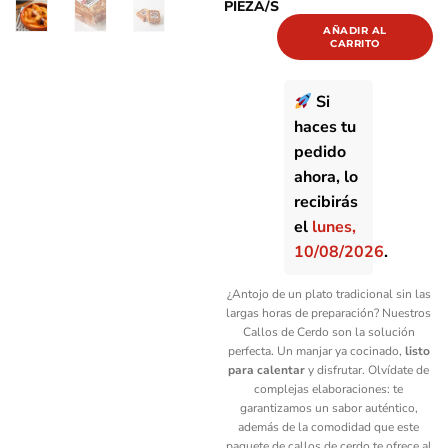
PIEZA/S
CERDO
CANTIDAD
AÑADIR AL
CARRITO
Si
haces tu
pedido
ahora, lo
recibirás
el
lunes,
10/08/2026
.
¿Antojo de un plato tradicional sin las
largas horas de preparación? Nuestros
Callos de Cerdo son la solución
perfecta. Un manjar ya cocinado,
listo
para calentar
y disfrutar. Olvídate de
complejas elaboraciones: te
garantizamos un sabor auténtico,
además de la comodidad que este
paquete de callos de cerdo te ofrece al