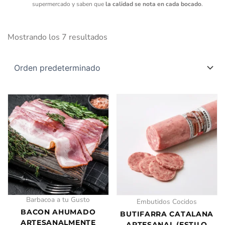
supermercado y saben que
la calidad se nota en cada bocado
.
Mostrando los 7 resultados
Este
RANGO
DE
producto
PRECIOS:
tiene
DESDE
múltiples
7,20 €
variantes.
HASTA
Las
14,40 €
opciones
se
pueden
Barbacoa a tu Gusto
Embutidos Cocidos
elegir
BACON AHUMADO
BUTIFARRA CATALANA
ARTESANALMENTE
ARTESANAL (ESTILO