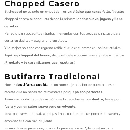
Chopped Casero
El chopped no es solo un embutido…
es un clásico que nunca falla
. Nuestro
chopped casero te conquista desde la primera loncha:
suave, jugoso y lleno
de sabor
.
Perfecto para bocadillos rápidos, meriendas con los peques o incluso para
cortar en daditos y alegrar una ensalada.
Y lo mejor: no tiene ese regusto artificial que encuentras en los industriales.
Aquí hay
chopped del bueno
, del que huele a cocina casera y sabe a infancia.
¡Pruébalo y te garantizamos que repetirás!
Butifarra Tradicional
Nuestra
butifarra cocida
es un homenaje al sabor de pueblo, a esas
recetas que no necesitan reinventarse porque
ya son perfectas
.
Tiene ese punto justo de cocción que la hace
tierna por dentro, firme por
fuera y con un sabor suave pero envolvente
.
Ideal para servir tal cual, a rodajas finas, o calentarla un poco en la sartén y
acompañarla con pan crujiente.
Es una de esas joyas que, cuando la pruebas, dices: “¿Por qué no la he