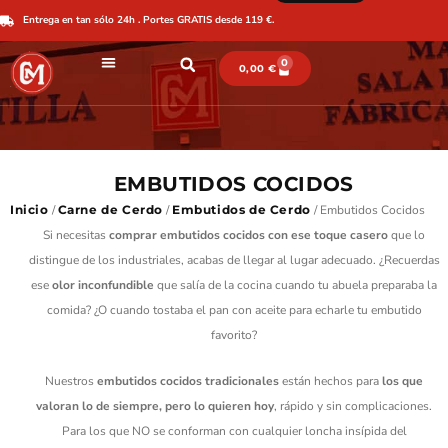
Ir
Entrega en tan sólo 24h . Portes GRATIS desde 119 €.
al
contenido
0
CARRITO
0,00
€
EMBUTIDOS COCIDOS
Inicio
/
Carne de Cerdo
/
Embutidos de Cerdo
/ Embutidos Cocidos
Si necesitas
comprar embutidos cocidos con ese toque casero
que lo
distingue de los industriales, acabas de llegar al lugar adecuado. ¿Recuerdas
ese
olor inconfundible
que salía de la cocina cuando tu abuela preparaba la
comida? ¿O cuando tostaba el pan con aceite para echarle tu embutido
favorito?
Nuestros
embutidos cocidos tradicionales
están hechos para
los que
valoran lo de siempre, pero lo quieren hoy
, rápido y sin complicaciones.
Para los que NO se conforman con cualquier loncha insípida del