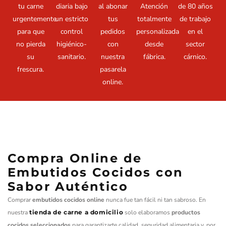
tu carne
diaria bajo
al abonar
Atención
de 80 años
urgentemente
un estricto
tus
totalmente
de trabajo
para que
control
pedidos
personalizada
en el
no pierda
higiénico-
con
desde
sector
su
sanitario.
nuestra
fábrica.
cárnico.
frescura.
pasarela
online.
Compra Online de
Embutidos Cocidos con
Sabor Auténtico
Comprar
embutidos cocidos online
nunca fue tan fácil ni tan sabroso. En
nuestra
tienda de carne a domicilio
solo elaboramos
productos
cocidos seleccionados
para garantizarte calidad, seguridad alimentaria y, por