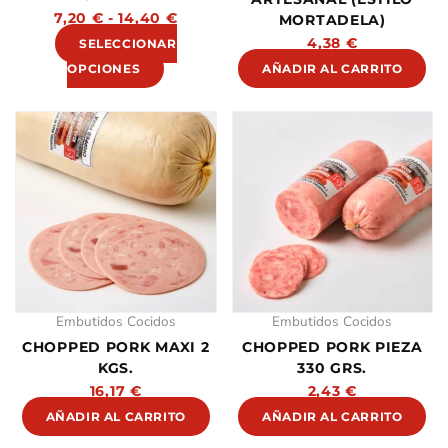
en
7,20
€
-
14,40
€
MORTADELA)
la
4,38
€
SELECCIONAR
página
OPCIONES
AÑADIR AL CARRITO
de
producto
Embutidos Cocidos
Embutidos Cocidos
CHOPPED PORK MAXI 2
CHOPPED PORK PIEZA
KGS.
330 GRS.
16,17
€
2,43
€
AÑADIR AL CARRITO
AÑADIR AL CARRITO