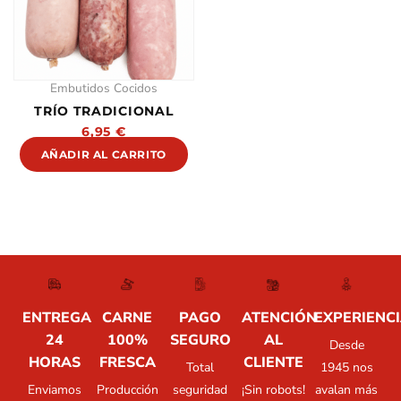
Embutidos Cocidos
TRÍO TRADICIONAL
6,95
€
AÑADIR AL CARRITO
ENTREGA
CARNE
PAGO
ATENCIÓN
EXPERIENC
24
100%
SEGURO
AL
Desde
HORAS
FRESCA
CLIENTE
Total
1945 nos
Enviamos
Producción
seguridad
¡Sin robots!
avalan más