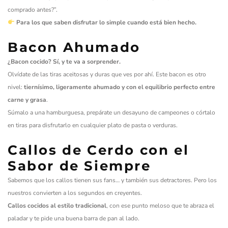
comprado antes?”.
Para los que saben disfrutar lo simple cuando está bien hecho.
Bacon Ahumado
¿Bacon cocido? Sí, y te va a sorprender.
Olvídate de las tiras aceitosas y duras que ves por ahí. Este bacon es otro
nivel:
tiernísimo, ligeramente ahumado y con el equilibrio perfecto entre
carne y grasa
.
Súmalo a una hamburguesa, prepárate un desayuno de campeones o córtalo
en tiras para disfrutarlo en cualquier plato de pasta o verduras.
Callos de Cerdo con el
Sabor de Siempre
Sabemos que los callos tienen sus fans… y también sus detractores. Pero los
nuestros convierten a los segundos en creyentes.
Callos cocidos al estilo tradicional
, con ese punto meloso que te abraza el
paladar y te pide una buena barra de pan al lado.